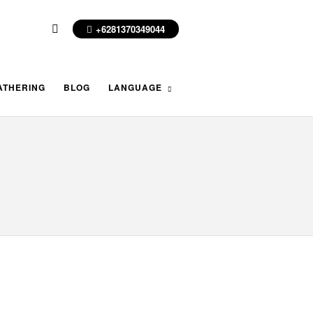
+6281370349044
ATHERING
BLOG
LANGUAGE