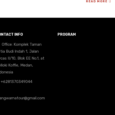
READ MORE
ONTACT INFO
PROGRAM
Office: Komplek Taman
tia Budi Indah 1, Jalan
cas II/10, Blok EE No.1, at
lloki Koffie, Medan,
donesia
+6281370349044
angwarnatour@gmail.com