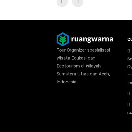
C
Tour Organizer spesialisasi
Wisata Edukasi dan
Se
Ecotourism di Wilayah
Cy
Sumatera Utara dan Aceh,
He
Indonesia
In
ru