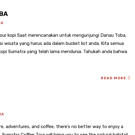
OBA
NA
tour kopi Saat merencanakan untuk mengunjungi Danau Toba,
i wisata yang harus ada dalam bucket list anda. Kita semua
kopi Sumatra yang telah lama mendunia. Tahukah anda bahwa
READ MORE
NA
re, adventures, and coffee, there’s no better way to enjoy a
, Sumatra Coffee Tour will bring you to see the natural habitat