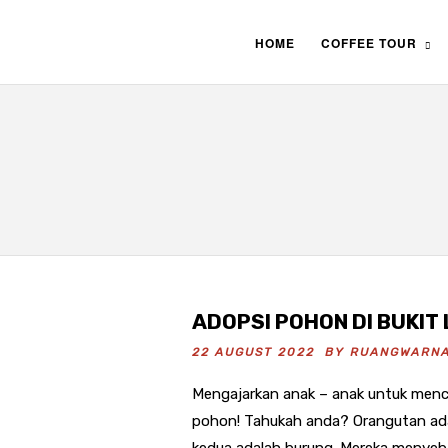
HOME
COFFEE TOUR
ADOPSI POHON DI BUKIT
22 AUGUST 2022 BY
RUANGWARN
Mengajarkan anak – anak untuk mencin
pohon! Tahukah anda? Orangutan ada
kedua adalah burung. Mereka menyeba