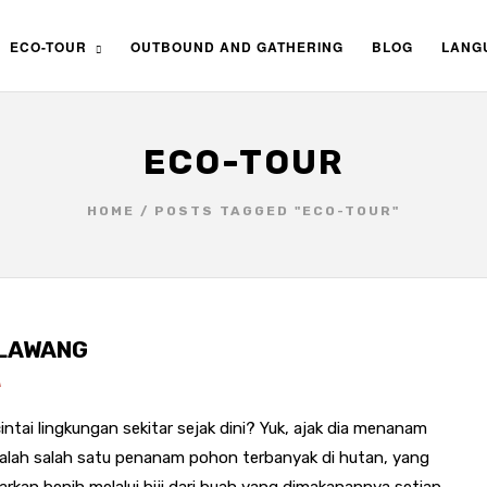
ECO-TOUR
OUTBOUND AND GATHERING
BLOG
LANG
ECO-TOUR
HOME
/
POSTS TAGGED "ECO-TOUR"
 LAWANG
A
tai lingkungan sekitar sejak dini? Yuk, ajak dia menanam
lah salah satu penanam pohon terbanyak di hutan, yang
rkan benih melalui biji dari buah yang dimakanannya setiap