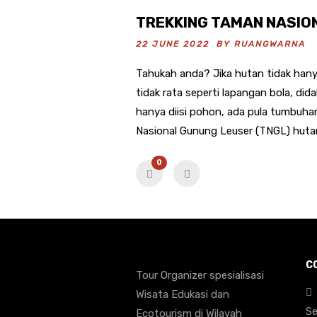
TREKKING TAMAN NASIO
22 JUNE 2022 BY
RUANGWARNA
Tahukah anda? Jika hutan tidak hany
tidak rata seperti lapangan bola, di
hanya diisi pohon, ada pula tumbuh
Nasional Gunung Leuser (TNGL) hutan
0
C
Tour Organizer spesialisasi
Wisata Edukasi dan
Se
Ecotourism di Wilayah